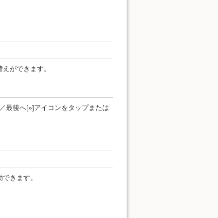
替えができます。
]／最後へ[»]アイコンをタップまたは
動できます。