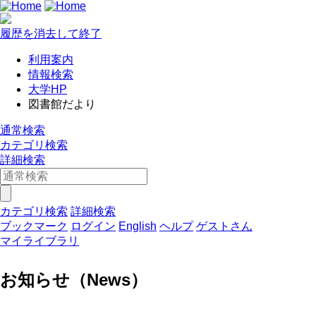
履歴を消去して終了
利用案内
情報検索
大学HP
図書館だより
通常検索
カテゴリ検索
詳細検索
カテゴリ検索
詳細検索
ブックマーク
ログイン
English
ヘルプ
ゲストさん
マイライブラリ
お知らせ（News）