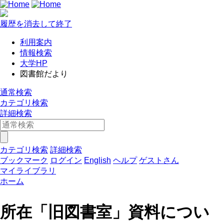
履歴を消去して終了
利用案内
情報検索
大学HP
図書館だより
通常検索
カテゴリ検索
詳細検索
カテゴリ検索
詳細検索
ブックマーク
ログイン
English
ヘルプ
ゲストさん
マイライブラリ
ホーム
所在「旧図書室」資料につい