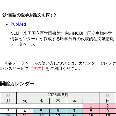
《外国語の医学系論文を探す》
PubMed
NLM（米国国立医学図書館）内のNCBI（国立生物科学
情報センター）が作成する医学分野の代表的な文献情報
データベース
※各データベースの使い方については、カウンターでレファ
レンスサービス
【学内】
をご利用ください。
開館カレンダー
2026年 8月
<<
>>
月
火
水
木
金
土
日
1
2
3
4
5
6
7
8
9
10
11
12
13
14
15
16