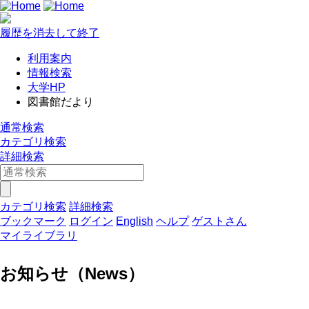
履歴を消去して終了
利用案内
情報検索
大学HP
図書館だより
通常検索
カテゴリ検索
詳細検索
カテゴリ検索
詳細検索
ブックマーク
ログイン
English
ヘルプ
ゲストさん
マイライブラリ
お知らせ（News）