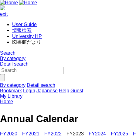
exit
User Guide
情報検索
University HP
図書館だより
Search
By category
Detail search
By category
Detail search
Bookmark
Login
Japanese
Help
Guest
My Library
Home
Annual Calendar
FY2020
FY2021
FY2022
FY2023
FY2024
FY2025
F