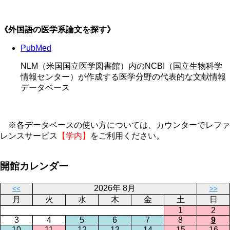
《外国語の医学系論文を探す》
PubMed
NLM（米国国立医学図書館）内のNCBI（国立生物科学
情報センター）が作成する医学分野の代表的な文献情報
データベース
※各データベースの使い方については、カウンターでレファ
レンスサービス
【学内】
をご利用ください。
開館カレンダー
2026年 8月
<<
>>
月
火
水
木
金
土
日
1
2
3
4
5
6
7
8
9
10
11
12
13
14
15
16