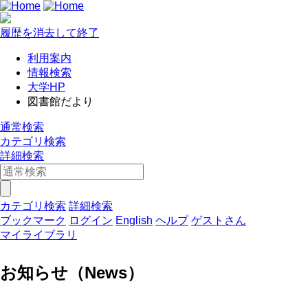
履歴を消去して終了
利用案内
情報検索
大学HP
図書館だより
通常検索
カテゴリ検索
詳細検索
カテゴリ検索
詳細検索
ブックマーク
ログイン
English
ヘルプ
ゲストさん
マイライブラリ
お知らせ（News）